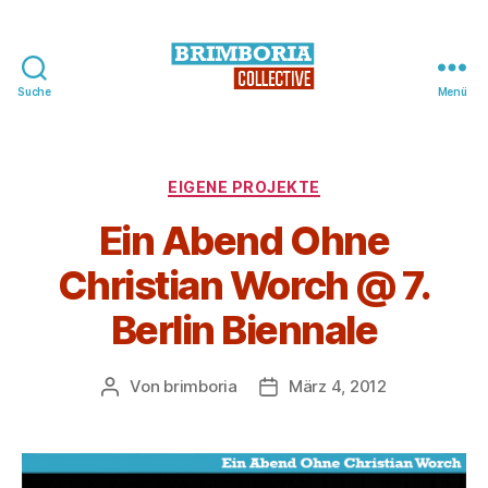
Suche
Menü
BRIMBORIA
Collective
Kategorien
EIGENE PROJEKTE
Ein Abend Ohne
Christian Worch @ 7.
Berlin Biennale
Von
brimboria
März 4, 2012
Beitragsautor
Beitragsdatum