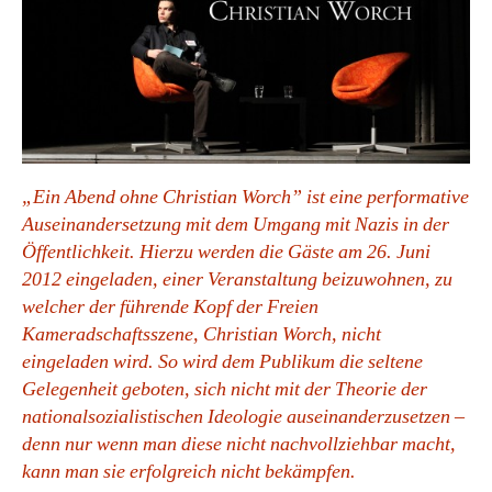
„Ein Abend ohne Christian Worch” ist eine performative
Auseinandersetzung mit dem Umgang mit Nazis in der
Öffentlichkeit. Hierzu werden die Gäste am 26. Juni
2012 eingeladen, einer Veranstaltung beizuwohnen, zu
welcher der führende Kopf der Freien
Kameradschaftsszene, Christian Worch, nicht
eingeladen wird. So wird dem Publikum die seltene
Gelegenheit geboten, sich nicht mit der Theorie der
nationalsozialistischen Ideologie auseinanderzusetzen –
denn nur wenn man diese nicht nachvollziehbar macht,
kann man sie erfolgreich nicht bekämpfen.