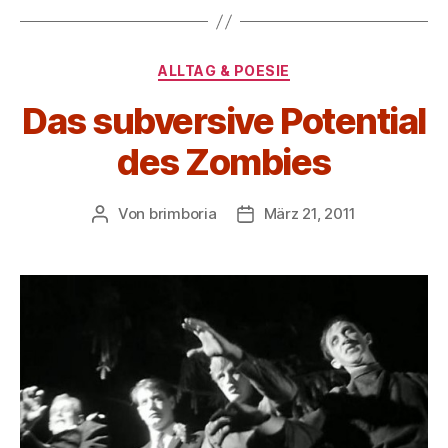
Kategorien
ALLTAG & POESIE
Das subversive Potential
des Zombies
Von
brimboria
März 21, 2011
Beitragsautor
Beitragsdatum