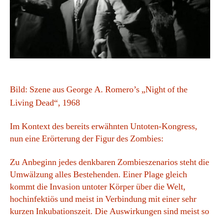
Bild: Szene aus George A. Romero’s „Night of the
Living Dead“, 1968
Im Kontext des bereits erwähnten Untoten-Kongress,
nun eine Erörterung der Figur des Zombies:
Zu Anbeginn jedes denkbaren Zombieszenarios steht die
Umwälzung alles Bestehenden. Einer Plage gleich
kommt die Invasion untoter Körper über die Welt,
hochinfektiös und meist in Verbindung mit einer sehr
kurzen Inkubationszeit. Die Auswirkungen sind meist so