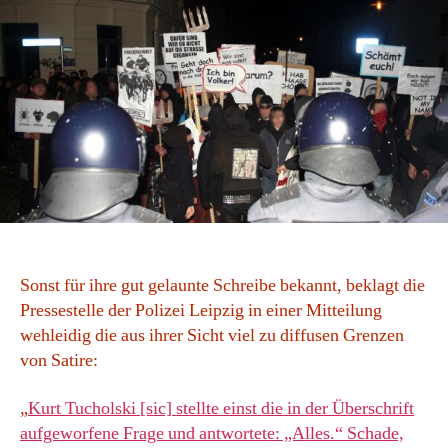
Sonst für ihre gut gelaunte Schreibe bekannt, beklagt die
Pressestelle der Polizei Leipzig in einer Mitteilung
wehleidig die aus ihrer Sicht viel zu diffusen Grenzen
von Satire:
„
Kurt Tucholski [sic] stellte einst die in der Überschrift
aufgeworfene Frage und antwortete: „Alles.“ Schade,