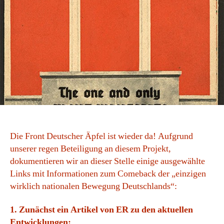
Die Front Deutscher Äpfel ist wieder da! Aufgrund
unserer regen Beteiligung an diesem Projekt,
dokumentieren wir an dieser Stelle einige ausgewählte
Links mit Informationen zum Comeback der „einzigen
wirklich nationalen Bewegung Deutschlands“:
1. Zunächst ein Artikel von ER zu den aktuellen
Entwicklungen: