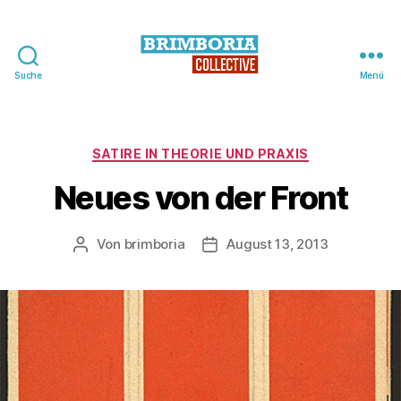
Suche
Menü
BRIMBORIA
Collective
Kategorien
SATIRE IN THEORIE UND PRAXIS
Neues von der Front
Von
brimboria
August 13, 2013
Beitragsautor
Beitragsdatum